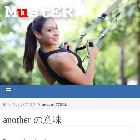
MustERブログ
another の意味
another の意味