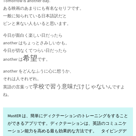
Tomorrow is another day.
ある映画のあまりにも有名なセリフです。
一般に知られている日本語訳だと
ピンと来ない人もいると思います。
今日が面白く楽しい日だったら
another はちょっとさみしいかも。
今日が切なくてつらい日だったら
希望
another は
です。
another をどんなふうに心に想うか、
それは人それぞれ。
学校で習う意味だけじゃない
英語の言葉って
んですよ
ね。
MustER は、簡単にディクテーションのトレーニングをすること
ができるアプリです。ディクテーションは、英語のコミュニケ
ーション能力を高める最も効果的な方法です。 タイピングデ