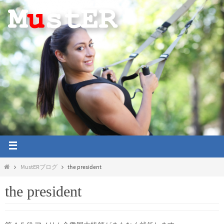
MustERブログ
the president
the president