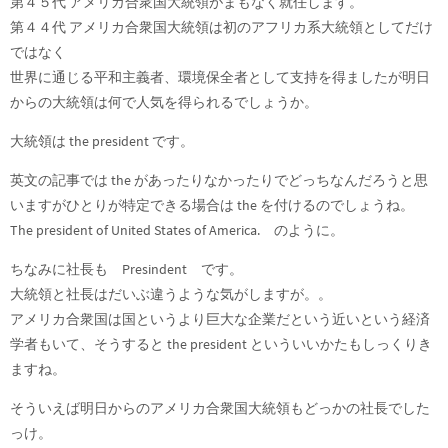
第４５代 アメリカ合衆国大統領がまもなく就任します。
第４４代 アメリカ合衆国大統領は初のアフリカ系大統領としてだけ
ではなく
世界に通じる平和主義者、環境保全者として支持を得ましたが明日
からの大統領は何で人気を得られるでしょうか。
大統領は the president です。
英文の記事では the があったりなかったりでどっちなんだろうと思
いますがひとりが特定できる場合は the を付けるのでしょうね。
The president of United States of America. のように。
ちなみに社長も Presindent です。
大統領と社長はだいぶ違うような気がしますが。。
アメリカ合衆国は国というより巨大な企業だという近いという経済
学者もいて、そうすると the president といういいかたもしっくりき
ますね。
そういえば明日からのアメリカ合衆国大統領もどっかの社長でした
っけ。