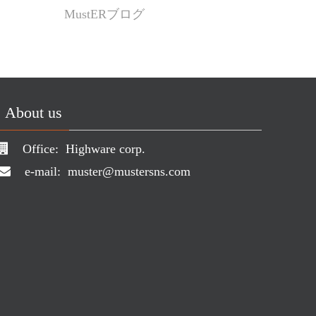
MustERブログ
About us
Office:
Highware corp.
e-mail:
muster@mustersns.com