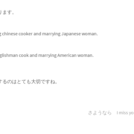
ります。
ring chinese cooker and marrying Japanese woman.
 Englishman cook and marrying American woman.
するのはとても大切ですね。
さようなら I miss yo