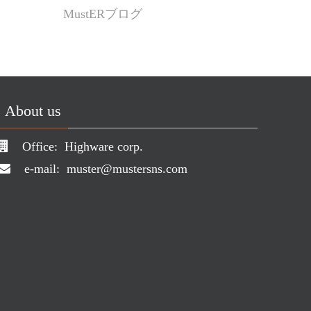
MustERブログ
About us
Office:
Highware corp.
e-mail:
muster@mustersns.com